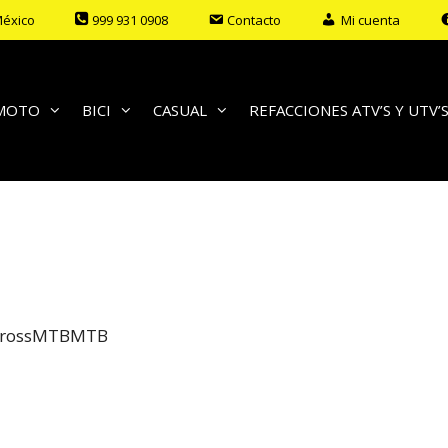
México
999 931 0908
Contacto
Mi cuenta
MOTO
BICI
CASUAL
REFACCIONES ATV’S Y UTV’
ross
MTB
MTB