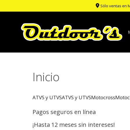
Saltar
Sólo ventas en 
al
contenido
Inicio
ATVS y UTVS
ATVS y UTVS
Motocross
Motoc
Pagos seguros en línea
¡Hasta 12 meses sin intereses!