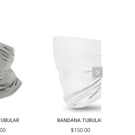
R
BANDANA TUBULAR
BAN
$
150.00