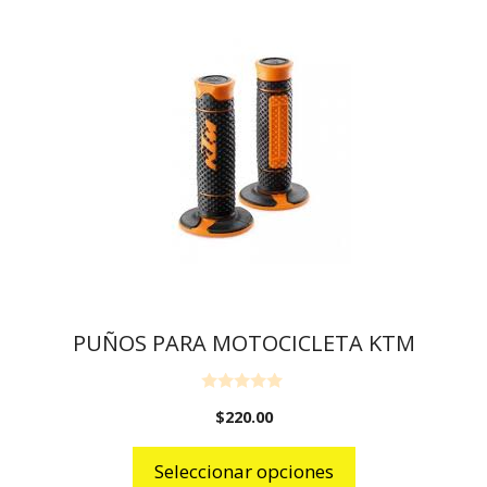
PUÑOS PARA MOTOCICLETA KTM
0
$
220.00
o
u
t
o
Seleccionar opciones
f