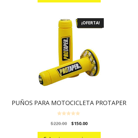
5
¡OFERTA!
PUÑOS PARA MOTOCICLETA PROTAPER
0
$
220.00
$
150.00
o
u
t
o