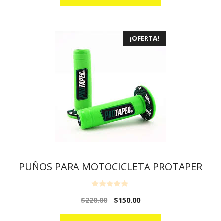
5
¡OFERTA!
PUÑOS PARA MOTOCICLETA PROTAPER
0
$
220.00
$
150.00
o
u
t