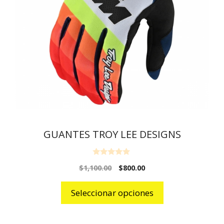
GUANTES TROY LEE DESIGNS
0
$
1,100.00
$
800.00
o
u
t
o
Seleccionar opciones
f
5