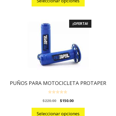
Seleccionar opciones
f
5
¡OFERTA!
PUÑOS PARA MOTOCICLETA PROTAPER
0
$
220.00
$
150.00
o
u
t
o
Seleccionar opciones
f