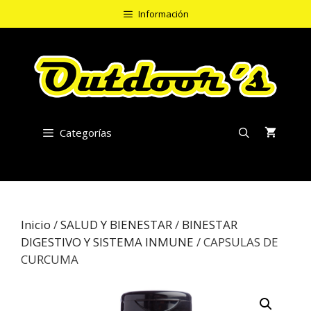
Saltar
Información
al
contenido
Categorías
Inicio
/
SALUD Y BIENESTAR
/
BINESTAR
DIGESTIVO Y SISTEMA INMUNE
/ CAPSULAS DE
CURCUMA